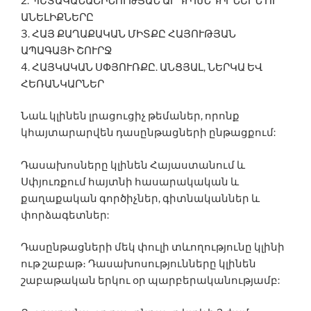
2. ՊԵՏԱԿԱՆԱՇԻՆՈՒԹՅԱՆ ԱՐԴԻ ԽՆԴԻՐՆԵՐՆ ՈՒ
ԱՆԵԼԻՔՆԵՐԸ
3. ՀԱՅ ՔԱՂԱՔԱԿԱՆ ՄԻՏՔԸ ՀԱՅՈՒԹՅԱՆ
ԱՊԱԳԱՅԻ ՇՈՒՐՋ
4. ՀԱՅԿԱԿԱՆ ՍՓՅՈՒՌՔԸ. ԱՆՑՅԱԼ, ՆԵՐԿԱ ԵՎ
ՀԵՌԱՆԿԱՐՆԵՐ
Նաև կլինեն լրացուցիչ թեմաներ, որոնք
կհայտարարվեն դասընթացների ընթացքում:
Դասախոսները կլինեն Հայաստանում և
Սփյուռքում հայտնի հասարակական և
քաղաքական գործիչներ, գիտնականներ և
փորձագետներ:
Դասընթացների մեկ փուլի տևողությունը կլինի
ութ շաբաթ։ Դասախոսությունները կլինեն
շաբաթական երկու օր պարբերականությամբ: