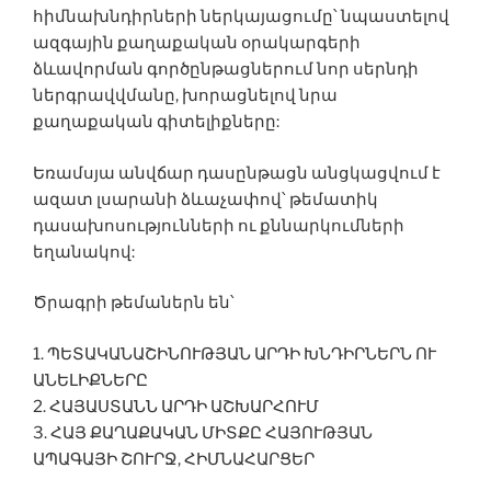
հիմնախնդիրների ներկայացումը՝ նպաստելով
ազգային քաղաքական օրակարգերի
ձևավորման գործընթացներում նոր սերնդի
ներգրավվմանը, խորացնելով նրա
քաղաքական գիտելիքները:
Եռամսյա անվճար դասընթացն անցկացվում է
ազատ լսարանի ձևաչափով՝ թեմատիկ
դասախոսությունների ու քննարկումների
եղանակով:
Ծրագրի թեմաներն են՝
1. ՊԵՏԱԿԱՆԱՇԻՆՈՒԹՅԱՆ ԱՐԴԻ ԽՆԴԻՐՆԵՐՆ ՈՒ
ԱՆԵԼԻՔՆԵՐԸ
2. ՀԱՅԱՍՏԱՆՆ ԱՐԴԻ ԱՇԽԱՐՀՈՒՄ
3. ՀԱՅ ՔԱՂԱՔԱԿԱՆ ՄԻՏՔԸ ՀԱՅՈՒԹՅԱՆ
ԱՊԱԳԱՅԻ ՇՈՒՐՋ, ՀԻՄՆԱՀԱՐՑԵՐ