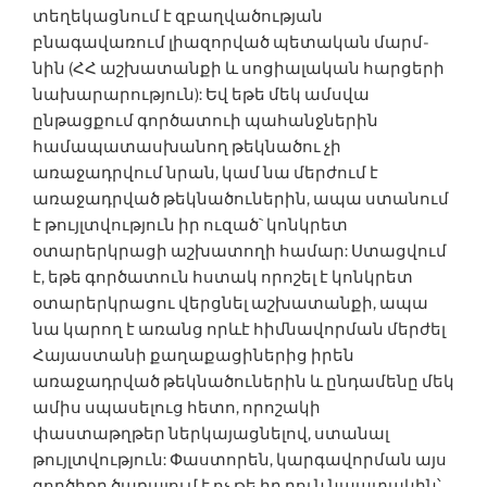
տեղեկացնում է զբաղվածության
բնագավառում լիազորված պետական մարմ­
նին (ՀՀ աշխատանքի և սոցիալական հարցերի
նախարարություն): Եվ եթե մեկ ամսվա
ընթացքում գործատուի պահանջներին
համապատասխանող թեկնածու չի
առաջադրվում նրան, կամ նա մերժում է
առաջադրված թեկնածուներին, ապա ստանում
է թույլտվություն իր ուզած` կոնկրետ
օտարերկրացի աշխատողի համար: Ստացվում
է, եթե գործատուն հստակ որոշել է կոնկրետ
օտարերկրացու վերցնել աշխատանքի, ապա
նա կարող է առանց որևէ հիմ­նավորման մերժել
Հայաստանի քաղաքացիներից իրեն
առաջադրված թեկնածուներին և ընդամենը մեկ
ամիս սպասելուց հետո, որոշակի
փաստաթղթեր ներկայացնելով, ստանալ
թույլտվություն: Փաստորեն, կարգավորման այս
գործիքը ծառայում է ոչ թե իր բուն նպատակին՝