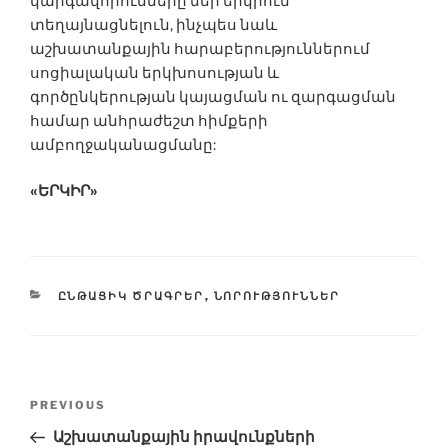
կարգավորումները մեր երկրում
տեղայնացնելուն, ինչպես նաև
աշխատանքային հարաբերություններում
սոցիալական երկխոսության և
գործընկերության կայացման ու զարգացման
համար անհրաժեշտ հիմքերի
ամբողջականացմանը:
«ԵՐԿԻՐ»
CATEGORIES
ԸՆԹԱՑԻԿ ԾՐԱԳՐԵՐ
,
ՆՈՐՈՒԹՅՈՒՆՆԵՐ
Post
Previous
PREVIOUS
navigation
Post
Աշխատանքային իրավունքների