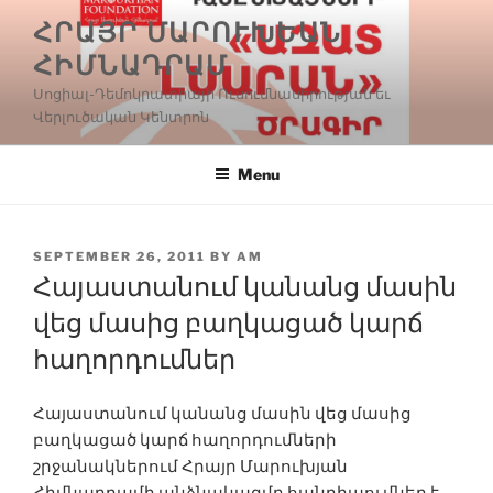
Skip
ՀՐԱՅՐ ՄԱՐՈՒԽԵԱՆ
to
ՀԻՄՆԱԴՐԱՄ
content
Սոցիալ-Դեմոկրատիայի Ուսումնասիրության եւ
Վերլուծական Կենտրոն
Menu
POSTED
SEPTEMBER 26, 2011
BY
AM
ON
Հայաստանում կանանց մասին
վեց մասից բաղկացած կարճ
հաղորդումներ
Հայաստանում կանանց մասին վեց մասից
բաղկացած կարճ հաղորդումների
շրջանակներում Հրայր Մարուխյան