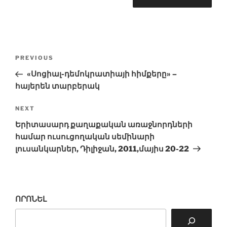
Post
Previous
PREVIOUS
navigation
Post
«Սոցիալ-դեմոկրատիայի հիմքերը» –
հայերեն տարբերակ
Next
NEXT
Post
Երիտասարդ քաղաքական առաջնորդների
համար ուսուցողական սեմինարի
լուսանկարներ, Դիլիջան, 2011,մայիս 20-22
ՈՐՈՆԵԼ