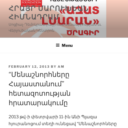
Skip
ՀՐԱՅՐ ՄԱՐՈՒԽԵԱՆ
to
ՀԻՄՆԱԴՐԱՄ
content
Սոցիալ-Դեմոկրատիայի Ուսումնասիրության եւ
Վերլուծական Կենտրոն
Menu
POSTED
FEBRUARY 12, 2013
BY
AM
ON
“Մենաշնորհները
Հայաստանում”
հետազոտության
հրատարակումը
2013 թվ-ի փետրվարի 11-ին Անի Պլազա
հյուրանոցում տեղի ունեցավ “Մենաշնորհները