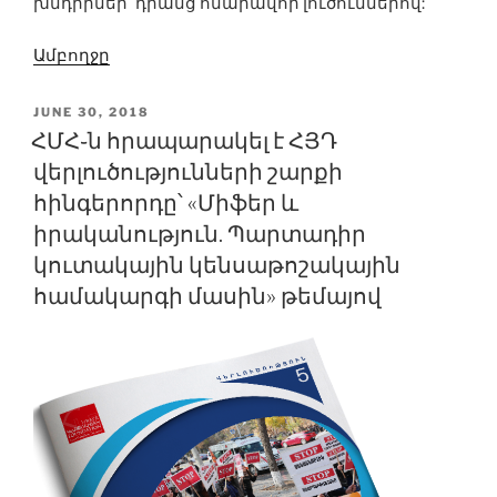
խնդիրներ՝ դրանց հնարավոր լուծումներով:
Ամբողջը
POSTED
JUNE 30, 2018
ON
ՀՄՀ֊ն հրապարակել է ՀՅԴ
վերլուծությունների շարքի
հինգերորդը՝ «Միֆեր և
իրականություն. Պարտադիր
կուտակային կենսաթոշակային
համակարգի մասին» թեմայով