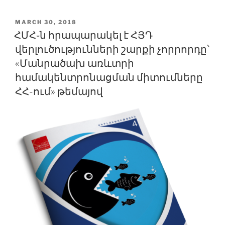
POSTED
MARCH 30, 2018
ON
ՀՄՀ֊ն հրապարակել է ՀՅԴ
վերլուծությունների շարքի չորրորդը՝
«Մանրածախ առևտրի
համակենտրոնացման միտումները
ՀՀ-ում» թեմայով