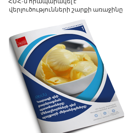
ՀՄՀ-ն հրապարակել է
վերլուծությունների շարքի առաջինը