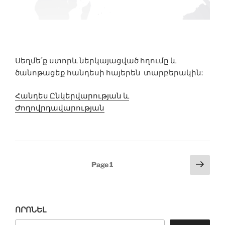
Սեղմե՛ք ստորև ներկայացված հղումը և
ծանոթացեք հանդեսի հայերեն տարբերակին:
Հանդես Ընկերվարության և
Ժողովրդավարության
Posts
Next
Page
1
page
pagination
ՈՐՈՆԵԼ