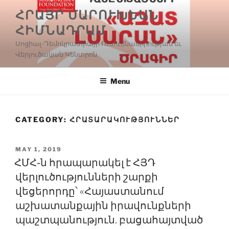
Skip
ՀՐԱՅՐ ՄԱՐՈՒԽԵԱՆ
to
ՀԻՄՆԱԴՐԱՄ
content
Սոցիալ-Դեմոկրատիայի Ուսումնասիրության եւ
Վերլուծական Կենտրոն
Menu
CATEGORY:
ՀՐԱՏԱՐԱԿՈՒԹՅՈՒՆՆԵՐ
POSTED
MAY 1, 2019
ON
ՀՄՀ֊ն հրապարակել է ՀՅԴ
վերլուծությունների շարքի
վեցերորդը՝ «Հայաստանում
աշխատանքային իրավունքների
պաշտպանություն. բացահայտված